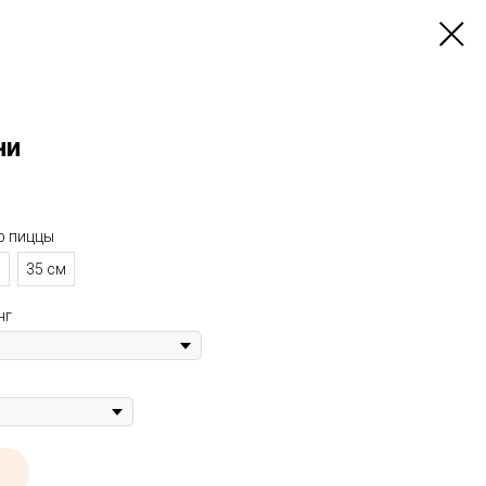
ни
р пиццы
м
35 см
нг